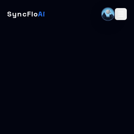
SyncFlo
Ai